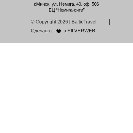
г.Минск, ул. Немига, 40, оф. 506
БЦ “Немига-сити”
© Copyright 2026 | BalticTravel
Сделано с
в
SILVERWEB