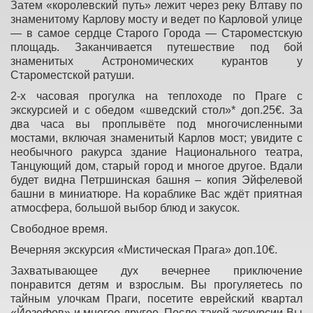
Затем «королевский путь» лежит через реку Влтаву по
знаменитому Карлову мосту и ведет по Карловой улице
— в самое сердце Старого Города — Староместскую
площадь. Заканчивается путешествие под бой
знаменитых Астрономических курантов у
Староместской ратуши.
2-х часовая прогулка на теплоходе по Праге с
экскурсией и с обедом «шведский стол»* доп.25€. За
два часа вы проплывёте под многочисленными
мостами, включая знаменитый Карлов мост; увидите с
необычного ракурса здание Национального театра,
Танцующий дом, старый город и многое другое. Вдали
будет видна Петршинская башня – копия Эйфелевой
башни в миниатюре. На кораблике Вас ждёт приятная
атмосфера, большой выбор блюд и закусок.
Свободное время.
Вечерняя экскурсия «Мистическая Прага» доп.10€.
Захватывающее дух вечернее приключение
понравится детям и взрослым. Вы прогуляетесь по
тайным улочкам Праги, посетите еврейский квартал
«Йозефов» и многое другое. После такой экскурсии Вы