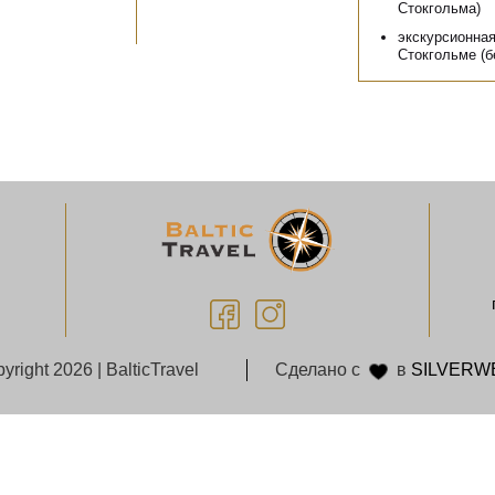
Стокгольма)
экскурсионная
Стокгольме (б
yright 2026 | BalticTravel
Сделано с
в
SILVERW