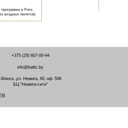
 программа в Риге,
ез входных билетов)
+375 (29) 607-00-44
info@baltic.by
г.Минск, ул. Немига, 40, оф. 506
БЦ “Немига-сити”
EB