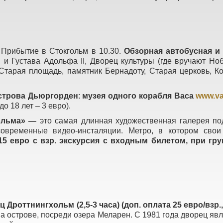
. Прибытие в Стокгольм в 10.30.
Обзорная автобусная и 
 и Густава Адольфа II, Дворец культуры (где вручают Но
, Старая площадь, памятник Бернадоту, Старая церковь, 
строва Дьюргорден
:
музея одного корабля Васа
www.va
о 18 лет – 3 евро).
гольма» —
это самая длинная художественная галерея п
современные видео-инсталяции. Метро, в котором свои
15 евро с взр. экскурсия с входным билетом, при гру
 Дроттнингхольм (2,5-3 часа) (доп. оплата 25 евро/взр., 
 острове, посреди озера Меларен. С 1981 года дворец яв