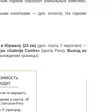
нным парком образуют уникальный комплекс,
ыми напитками — доп. оплата). На пароме
ю
в Юрмалу (24 км)
(доп. плата 7 евро/чел) —
тра
«Galerija Centrs»
(центр Риги).
Выезд из
рохождения границы).
роимость
одит
усом по маршруту
пароме в каютах «В
Стокгольм-Рига
 3* (пригород