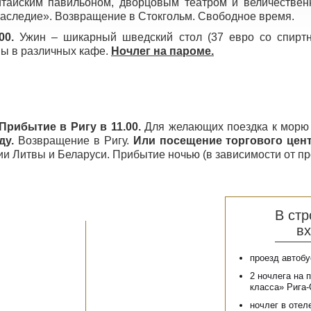
итайским павильоном, дворцовым театром и величестве
следие». Возвращение в Стокгольм. Свободное время.
00.
Ужин – шикарный шведский стол (37 евро со спиртн
мы в различных кафе.
Ночлег на пароме.
Прибытие в Ригу в 11.00.
Для желающих поездка к мор
ду.
Возвращение в Ригу.
Или посещение торгового цен
ии Литвы и Беларуси. Прибытие ночью (в зависимости от п
В ст
вх
проезд автоб
2 ночлега на 
класса» Рига-
ночлег в отеле