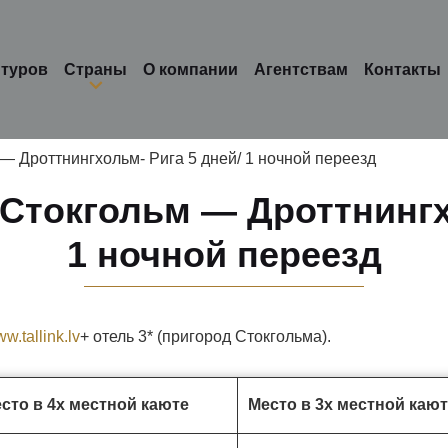
 туров
Страны
О компании
Агентствам
Контакты
— Дроттнингхольм- Рига 5 дней/ 1 ночной переезд
 Стокгольм — Дроттнингх
1 ночной переезд
w.tallink.lv
+ отель 3* (пригород Стокгольма).
сто в 4х местной каюте
Место в 3х местной каю