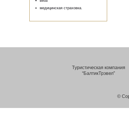
виза
медицинская страховка.
Туристическая компания
“БалтикТрэвел”
© Cop